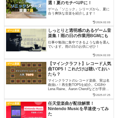
選！夏のモチベUPに！
ゲーム「ソニック」シリーズから、夏に
合う爽快な音楽を紹介します！
2024.02.03
しっとりと透明感のあるゲーム音
ゲーム音楽
楽集！雨の日の作業用BGMにも
仕事や勉強に集中できるような曲を選ん
でいます。雨の日のお供にぜひ！
2024.02.03
【マインクラフト】レコード人気
ゲーム音楽
曲TOP5！これだけは聴いておい
たら？
マインクラフトのレコード楽曲、実は名
曲揃い！再生数TOP5を紹介。C418や
Lena Raine、Aaron Cherofなどが手掛け
た珠玉の楽曲をご紹介。
2025.07.25
任天堂楽曲が配信解禁！
ゲーム音楽
Nintendo Musicを早速使ってみ
た