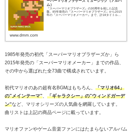
ーパーマリオブラザーズ ミュージック（アルバ
ム）
『スーパーマリオブラザーズ』の30周年を祝した記念
盤。85年発売の『スーパーマリオブラザーズ』から2015
年の『スーパーマリオメーカー』まで、計18タイトルの
音楽を通じてその...
www.dmm.com
1985年発売の初代「スーパーマリオブラザーズか」ら
2015年発売の「スーパーマリオメーカー」までの作品、
その中から選ばれた全73曲で構成されています。
初代マリオのあの超有名BGMはもちろん、
「
マリオ64」
の”メインテーマ”
、
「
ギャラクシー」の”ウィンドガーデ
ン
“
など、マリオシリーズの人気曲を網羅しています。
曲リストは上記の商品ページに載っています。
マリオファンやゲーム音楽ファンにはたまらないアルバム