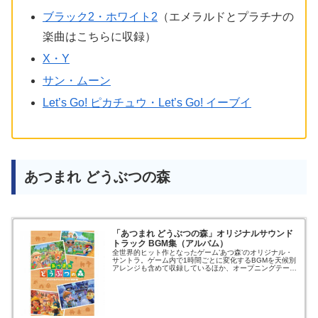
ブラック2・ホワイト2
（エメラルドとプラチナの
楽曲はこちらに収録）
X・Y
サン・ムーン
Let’s Go! ピカチュウ・Let’s Go! イーブイ
あつまれ どうぶつの森
「あつまれ どうぶつの森」オリジナルサウンド
トラック BGM集（アルバム）
全世界的ヒット作となったゲーム’あつ森’のオリジナル・
サントラ。ゲーム内で1時間ごとに変化するBGMを天候別
アレンジも含めて収録しているほか、オープニングテーマ
や各施設、イベ...