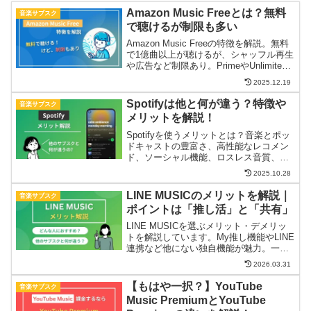
Amazon Music Freeとは？無料
音楽サブスク
で聴けるが制限も多い
Amazon Music Freeの特徴を解説。無料
で1億曲以上が聴けるが、シャッフル再生
や広告など制限あり。PrimeやUnlimited
との違いも解説。
2025.12.19
Spotifyは他と何が違う？特徴や
音楽サブスク
メリットを解説！
Spotifyを使うメリットとは？音楽とポッ
ドキャストの豊富さ、高性能なレコメン
ド、ソーシャル機能、ロスレス音質、充
実した無料版など、Spotifyならではの特
2025.10.28
徴を解説します。「Spotifyって他サブス
クと何が違うの？」という疑問に答えま
LINE MUSICのメリットを解説｜
音楽サブスク
す。
ポイントは「推し活」と「共有」
LINE MUSICを選ぶメリット・デメリッ
トを解説しています。My推し機能やLINE
連携など他にない独自機能が魅力。一方
で音質や楽曲ラインナップには弱点も。
2026.03.31
推し活や友人との音楽共有を楽しみたい
人に適したサブスクです。
【もはや一択？】YouTube
音楽サブスク
Music PremiumとYouTube