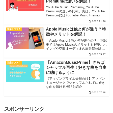
Premiumの違いを解説！
YouTube Music PremiumとYouTube
Premiumの違いを比較。実は、YouTube
PremiumにはYouTube Music Premiumも
含まれており、差額はたった200円。損を
2025.11.26
しない選び方を解説。
Apple Musicは他と何が違う？特
音楽サブスク
徴やメリットを解説！
「Apple Musicは他と何が違うの？」本記
事ではApple Musicのメリットを解説。ハ
イレゾや空間オーディオの高音質体験、
クラウドでの楽曲一元管理、クラシック
2025.05.27
特化のApple Music Classicalなど、他サ
ービスと差別化される特徴を紹介。
【AmazonMusicPrime】さらば
音楽サブスク
シャッフル再生！好きな曲を自由
に聴けるように
【アマゾンプライム会員向け】アマゾン
ミュージックでシャッフルされずに好き
な曲を聴ける機能を紹介
2025.07.18
スポンサーリンク